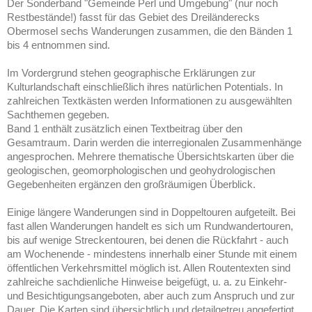
Der Sonderband "Gemeinde Perl und Umgebung" (nur noch
Restbestände!) fasst für das Gebiet des Dreiländerecks
Obermosel sechs Wanderungen zusammen, die den Bänden 1
bis 4 entnommen sind.
Im Vordergrund stehen geographische Erklärungen zur
Kulturlandschaft einschließlich ihres natürlichen Potentials. In
zahlreichen Textkästen werden Informationen zu ausgewählten
Sachthemen gegeben.
Band 1 enthält zusätzlich einen Textbeitrag über den
Gesamtraum. Darin werden die interregionalen Zusammenhänge
angesprochen. Mehrere thematische Übersichtskarten über die
geologischen, geomorphologischen und geohydrologischen
Gegebenheiten ergänzen den großräumigen Überblick.
Einige längere Wanderungen sind in Doppeltouren aufgeteilt. Bei
fast allen Wanderungen handelt es sich um Rundwandertouren,
bis auf wenige Streckentouren, bei denen die Rückfahrt - auch
am Wochenende - mindestens innerhalb einer Stunde mit einem
öffentlichen Verkehrsmittel möglich ist. Allen Routentexten sind
zahlreiche sachdienliche Hinweise beigefügt, u. a. zu Einkehr-
und Besichtigungsangeboten, aber auch zum Anspruch und zur
Dauer. Die Karten sind übersichtlich und detailgetreu angefertigt